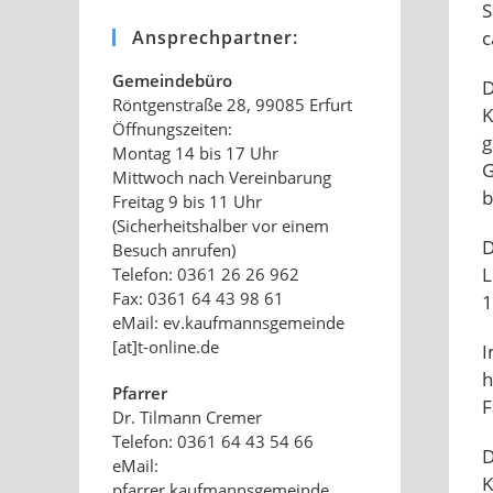
S
Ansprechpartner:
c
Gemeindebüro
D
Röntgenstraße 28, 99085 Erfurt
K
Öffnungszeiten:
g
Montag 14 bis 17 Uhr
G
Mittwoch nach Vereinbarung
b
Freitag 9 bis 11 Uhr
(Sicherheitshalber vor einem
D
Besuch anrufen)
L
Telefon: 0361 26 26 962
Fax: 0361 64 43 98 61
1
eMail: ev.kaufmannsgemeinde
[at]t-online.de
I
h
Pfarrer
F
Dr. Tilmann Cremer
Telefon: 0361 64 43 54 66
D
eMail:
K
pfarrer.kaufmannsgemeinde