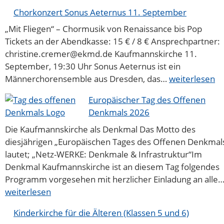
2026
in
Chorkonzert Sonus Aeternus 11. September
Bad
„Mit Fliegen“ – Chormusik von Renaissance bis Pop
Sulza
Tickets an der Abendkasse: 15 € / 8 € Ansprechpartner:
christine.cremer@ekmd.de Kaufmannskirche 11.
September, 19:30 Uhr Sonus Aeternus ist ein
Chorkonzert
Männerchorensemble aus Dresden, das…
weiterlesen
Sonus
Aeternus
Europäischer Tag des Offenen
11.
Denkmals 2026
September
Die Kaufmannskirche als Denkmal Das Motto des
diesjährigen „Europäischen Tages des Offenen Denkmal
lautet; „Netz-WERKE: Denkmale & Infrastruktur“Im
Denkmal Kaufmannskirche ist an diesem Tag folgendes
Programm vorgesehen mit herzlicher Einladung an alle
weiterlesen
Kinderkirche für die Älteren (Klassen 5 und 6)