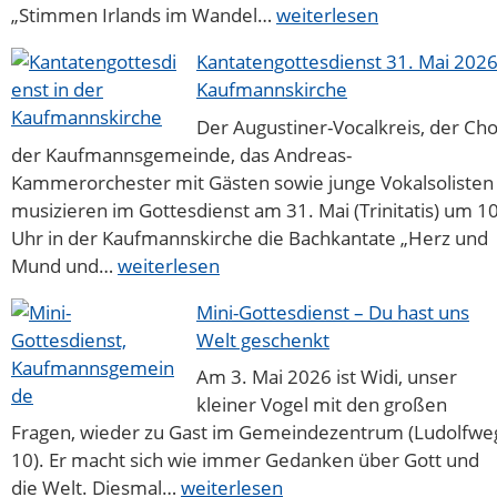
Chorkonzert
„Stimmen Irlands im Wandel…
weiterlesen
mit
dem
Kantatengottesdienst 31. Mai 202
Goethe-
Kaufmannskirche
Choir
Der Augustiner-Vocalkreis, der Ch
Dublin
der Kaufmannsgemeinde, das Andreas-
Kammerorchester mit Gästen sowie junge Vokalsolisten
musizieren im Gottesdienst am 31. Mai (Trinitatis) um 1
Uhr in der Kaufmannskirche die Bachkantate „Herz und
Kantatengottesdienst
Mund und…
weiterlesen
31.
Mai
Mini-Gottesdienst – Du hast uns
2026
Welt geschenkt
Kaufmannskirche
Am 3. Mai 2026 ist Widi, unser
kleiner Vogel mit den großen
Fragen, wieder zu Gast im Gemeindezentrum (Ludolfwe
10). Er macht sich wie immer Gedanken über Gott und
Mini-
die Welt. Diesmal…
weiterlesen