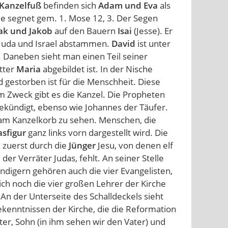
Kanzelfuß
befinden sich
Adam und Eva
als
sie segnet gem. 1. Mose 12, 3. Der Segen
ak und Jakob
auf den Bauern
Isai
(Jesse). Er
n Juda und Israel abstammen.
David
ist unter
. Daneben sieht man einen Teil seiner
tter
Maria
abgebildet ist. In der Nische
nd gestorben ist für die Menschheit. Diese
em Zweck gibt es die Kanzel. Die Propheten
kündigt, ebenso wie Johannes der Täufer.
 am Kanzelkorb zu sehen. Menschen, die
asfigur
ganz links vorn dargestellt wird. Die
 zuerst durch die
Jünger
Jesu, von denen elf
 der Verräter Judas, fehlt. An seiner Stelle
ndigern gehören auch die vier Evangelisten,
ich noch die vier großen Lehrer der Kirche
 An der Unterseite des Schalldeckels sieht
ekenntnissen der Kirche, die die Reformation
r, Sohn (in ihm sehen wir den Vater) und