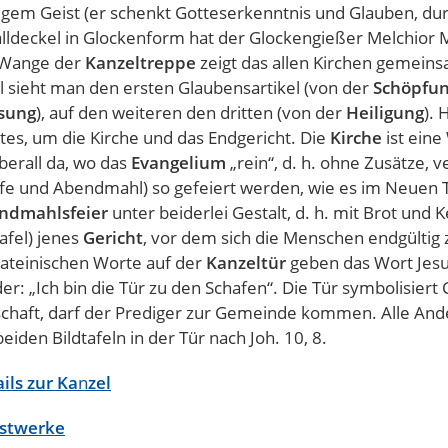
igem Geist (er schenkt Gotteserkenntnis und Glauben, dur
lldeckel in Glockenform hat der Glockengießer Melchior M
 Wange der
Kanzeltreppe
zeigt das allen Kirchen gemein
l sieht man den ersten Glaubensartikel (von der
Schöpfu
ösung
), auf den weiteren den dritten (von der
Heiligung
). 
tes, um die Kirche und das Endgericht. Die
Kirche
ist eine
überall da, wo das
Evangelium
„rein“, d. h. ohne Zusätze, v
fe und Abendmahl) so gefeiert werden, wie es im Neuen Te
ndmahlsfeier
unter beiderlei Gestalt, d. h. mit Brot und K
Tafel) jenes
Gericht
, vor dem sich die Menschen endgültig
lateinischen Worte auf der
Kanzeltür
geben das Wort Jesu
er: „Ich bin die Tür zu den Schafen“. Die Tür symbolisiert 
chaft, darf der Prediger zur Gemeinde kommen. Alle Ande
beiden Bildtafeln in der Tür nach Joh. 10, 8.
ils zur Ka
n
zel
stwerke