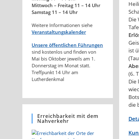
Heil
Mittwoch – Freitag 11 – 14 Uhr
Scha
Samstag 11 – 14 Uhr
Die
Weitere Informationen siehe
Tafe
Veranstaltungskalender
Erl
Geis
Unsere öffentlichen Führungen
ist 
sind kostenlos und finden von
(Tau
Mai bis Oktober jeweils am 1.
Abe
Donnerstag im Monat statt.
Treffpunkt 14 Uhr am
(6. 
Lutherdenkmal
Die 
wied
Bots
die 
Erreichbarkeit mit dem
Deta
Nahverkehr
Kun