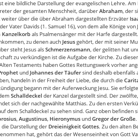
ist eine bildliche Darstellung der evangelischen Lehre. Am
reter der gesamten Menschheit, darüber
Abraham
, der 
 weiter über die über Abraham dargestellten Erzväter
Isa
der Vater Davids (1. Samuel 16), von dem alle Könige vo
m
Kanzelkorb
als Psalmensänger mit der Harfe dargestellt
hkommen, zu denen auch
Jesus
gehört, der mit seiner Mu
ber steht Jesus als
Schmerzensmann
, der gelitten hat u
chaft zu verkündigen ist die Aufgabe der Kirche. Zu dies
Alten Testaments haben Gottes Rettungswerk vorher ange
Prophet
und
Johannes der Täufer
sind deshalb ebenfalls
ben, handeln in der Freiheit der Liebe, die durch die
Carit
ündigung begann mit der Auferweckung Jesu. Sie erfolgte
 dem
Schalldeckel
der Kanzel dargestellt sind. Der zwölfte,
ndet sich der nachgewählte Matthias. Zu den ersten Verkü
auf dem Schalldeckel zu sehen sind. Ganz oben befinden s
rosius
,
Augustinus
,
Hieronymus
und
Gregor der Große
.
die Darstellung der
Dreieinigkeit Gottes
. Zu den alten B
enommen hat, gehört das der Wesenseinheit von Gott Vate