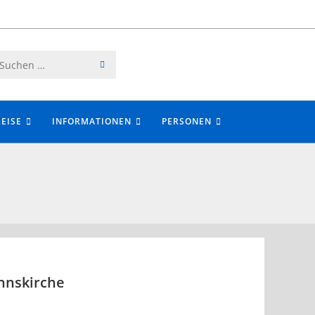
SUCHE
Diese
STARTEN
Website
durchsuchen
EISE
INFORMATIONEN
PERSONEN
nnskirche