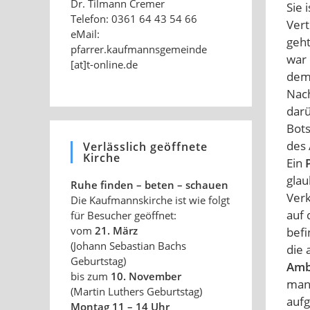
Dr. Tilmann Cremer
Sie 
Telefon: 0361 64 43 54 66
Vert
eMail:
geht
pfarrer.kaufmannsgemeinde
war 
[at]t-online.de
de
Nac
darü
Bots
des 
Verlässlich geöffnete
Kirche
Ein
glau
Ruhe finden – beten – schauen
Verk
Die Kaufmannskirche ist wie folgt
auf
für Besucher geöffnet:
vom
21. März
befi
(Johann Sebastian Bachs
die 
Geburtstag)
Amb
bis zum
10. November
man 
(Martin Luthers Geburtstag)
aufg
Montag 11 – 14 Uhr