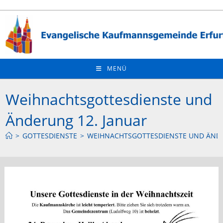
Zum
Inhalt
springen
MENÜ
Weihnachtsgottesdienste und
Änderung 12. Januar
>
GOTTESDIENSTE
>
WEIHNACHTSGOTTESDIENSTE UND ÄNDE