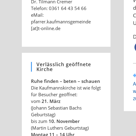
W
Dr. Tilmann Cremer
d
Telefon: 0361 64 43 54 66
C
eMail:
pfarrer.kaufmannsgemeinde
U
[at]t-online.de
D
Verlässlich geöffnete
Kirche
W
A
Ruhe finden – beten – schauen
A
a
Die Kaufmannskirche ist wie folgt
w
für Besucher geöffnet:
z
vom
21. März
(Johann Sebastian Bachs
Geburtstag)
bis zum
10. November
(Martin Luthers Geburtstag)
Montag 11 – 14 Uhr