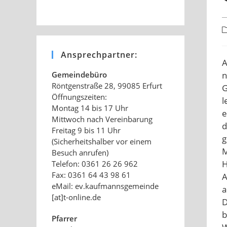
B
K
Ansprechpartner:
A
n
Gemeindebüro
Röntgenstraße 28, 99085 Erfurt
G
Öffnungszeiten:
l
Montag 14 bis 17 Uhr
e
Mittwoch nach Vereinbarung
d
Freitag 9 bis 11 Uhr
g
(Sicherheitshalber vor einem
M
Besuch anrufen)
H
Telefon: 0361 26 26 962
Fax: 0361 64 43 98 61
A
eMail: ev.kaufmannsgemeinde
a
[at]t-online.de
D
b
Pfarrer