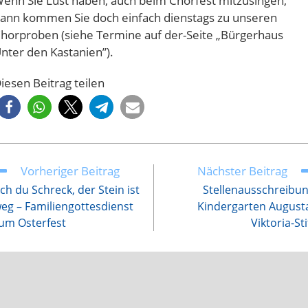
enn Sie Lust haben, auch beim Chorfest mitzusingen,
ann kommen Sie doch einfach dienstags zu unseren
horproben (siehe Termine auf der-Seite „Bürgerhaus
nter den Kastanien”).
iesen Beitrag teilen
Vorheriger Beitrag
Nächster Beitrag
eitere
rtikel
ch du Schreck, der Stein ist
Stellenausschreibu
nsehen
eg – Familiengottesdienst
Kindergarten August
um Osterfest
Viktoria-Sti