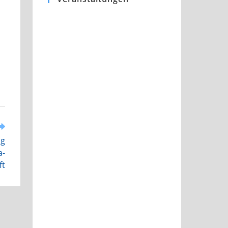
ng
a-
ft