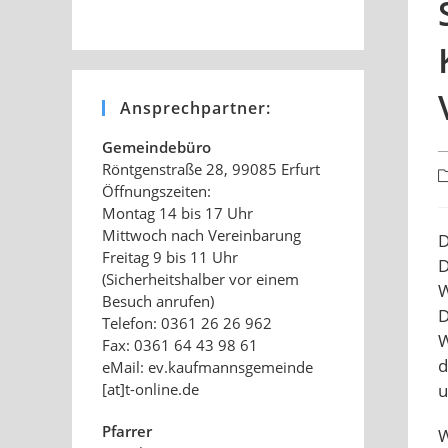
Ansprechpartner:
Gemeindebüro
Röntgenstraße 28, 99085 Erfurt
B
Öffnungszeiten:
K
Montag 14 bis 17 Uhr
Mittwoch nach Vereinbarung
D
Freitag 9 bis 11 Uhr
D
(Sicherheitshalber vor einem
W
Besuch anrufen)
D
Telefon: 0361 26 26 962
W
Fax: 0361 64 43 98 61
d
eMail: ev.kaufmannsgemeinde
[at]t-online.de
u
Pfarrer
W