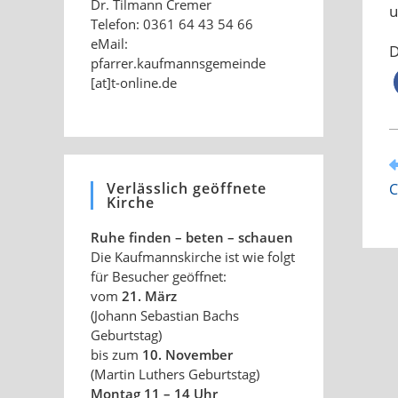
Dr. Tilmann Cremer
u
Telefon: 0361 64 43 54 66
eMail:
D
pfarrer.kaufmannsgemeinde
[at]t-online.de
W
A
Verlässlich geöffnete
C
a
Kirche
Ruhe finden – beten – schauen
Die Kaufmannskirche ist wie folgt
für Besucher geöffnet:
vom
21. März
(Johann Sebastian Bachs
Geburtstag)
bis zum
10. November
(Martin Luthers Geburtstag)
Montag 11 – 14 Uhr