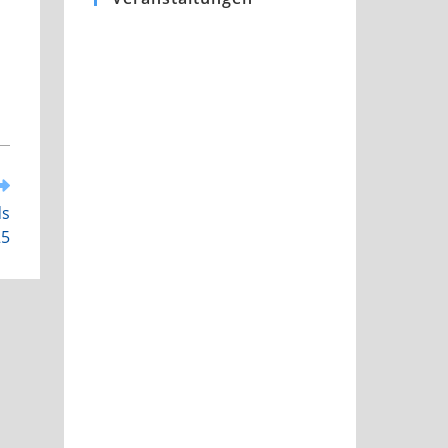
ds
25