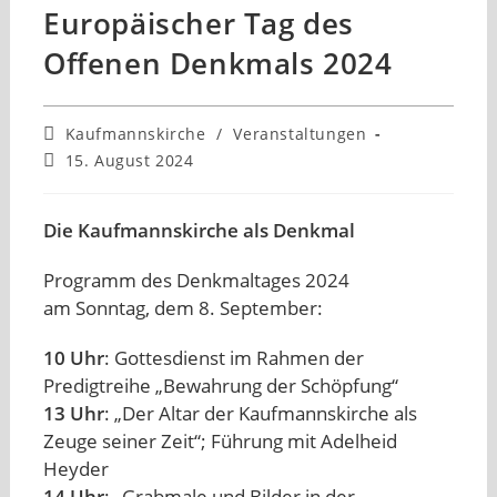
Europäischer Tag des
Offenen Denkmals 2024
Beitrags-
Kaufmannskirche
/
Veranstaltungen
Kategorie:
Beitrag
15. August 2024
veröffentlicht:
Die Kaufmannskirche als Denkmal
Programm des Denkmaltages 2024
am Sonntag, dem 8. September:
10 Uhr
: Gottesdienst im Rahmen der
Predigtreihe „Bewahrung der Schöpfung“
13 Uhr
: „Der Altar der Kaufmannskirche als
Zeuge seiner Zeit“; Führung mit Adelheid
Heyder
14 Uhr
: „Grabmale und Bilder in der