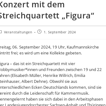
Konzert mit dem
Streichquartett „Figura“
eitrags-
Beitrag
Veranstaltungen
1. September 2024
ategorie:
veröffentlicht:
reitag, 06. September 2024, 19 Uhr, Kaufmannskirche
intritt frei; es wird um eine Kollekte gebeten.
igura – das ist ein Streichquartett mit vier
obbymusiker*innen und Freunden zwischen 19 und 22
ahren (Elisabeth Müller, Henrike Willrich, Emilia
teinhauser, Albert Dehne). Obwohl sie aus
nterschiedlichen Ecken Deutschlands kommen, sind sie
ereint durch die Leidenschaft für Kammermusik.
ennengelernt haben sie sich dabei in den Arbeitsphasen
er Landesjugendorchester Sachsen-Anhalt und Thüringen