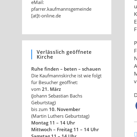
eMail:
u
pfarrer.kaufmannsgemeinde
K
[at]t-online.de
E
F
P
F
Verlässlich geöffnete
Kirche
N
A
Ruhe finden – beten – schauen
M
Die Kaufmannskirche ist wie folgt
v
für Besucher geöffnet:
vom
21. März
D
(Johann Sebastian Bachs
Geburtstag)
bis zum
10. November
(Martin Luthers Geburtstag)
Montag 11 – 14 Uhr
Mittwoch – Freitag 11 – 14 Uhr
W
Samstag 11 – 14 Uhr