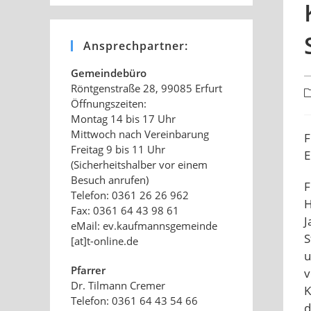
Ansprechpartner:
Gemeindebüro
Röntgenstraße 28, 99085 Erfurt
B
Öffnungszeiten:
K
Montag 14 bis 17 Uhr
Mittwoch nach Vereinbarung
F
Freitag 9 bis 11 Uhr
E
(Sicherheitshalber vor einem
Besuch anrufen)
F
Telefon: 0361 26 26 962
H
Fax: 0361 64 43 98 61
J
eMail: ev.kaufmannsgemeinde
S
[at]t-online.de
u
Pfarrer
v
Dr. Tilmann Cremer
K
Telefon: 0361 64 43 54 66
d