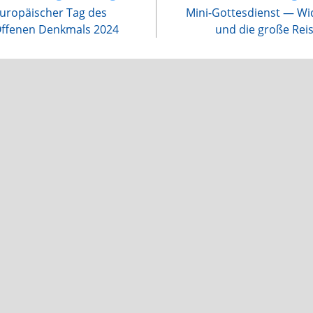
rtikel
uropäischer Tag des
Mini-Gottesdienst — Wi
nsehen
ffenen Denkmals 2024
und die große Rei