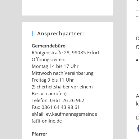
B
K
Ansprechpartner:
D
g
Gemeindebüro
Röntgenstraße 28, 99085 Erfurt
Öffnungszeiten:
Montag 14 bis 17 Uhr
Mittwoch nach Vereinbarung
Freitag 9 bis 11 Uhr
(Sicherheitshalber vor einem
Besuch anrufen)
A
Telefon: 0361 26 26 962
k
Fax: 0361 64 43 98 61
eMail: ev.kaufmannsgemeinde
D
[at]t-online.de
Pfarrer