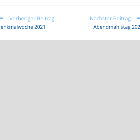
Vorheriger Beitrag
Nächster Beitrag
eitere
rtikel
enkmalwoche 2021
Abendmahlstag 20
nsehen