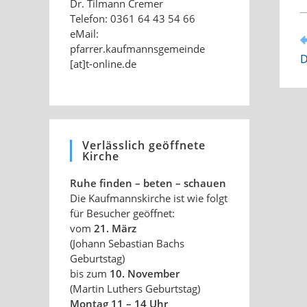
Dr. Tilmann Cremer
Telefon: 0361 64 43 54 66
eMail:
W
pfarrer.kaufmannsgemeinde
A
D
[at]t-online.de
a
Verlässlich geöffnete
Kirche
Ruhe finden – beten – schauen
Die Kaufmannskirche ist wie folgt
für Besucher geöffnet:
vom
21. März
(Johann Sebastian Bachs
Geburtstag)
bis zum
10. November
(Martin Luthers Geburtstag)
Montag 11 – 14 Uhr