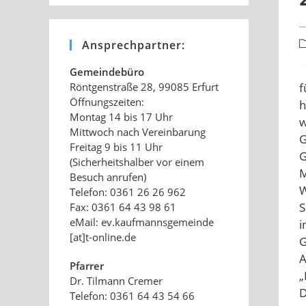
B
Ansprechpartner:
K
Gemeindebüro
f
Röntgenstraße 28, 99085 Erfurt
Öffnungszeiten:
h
Montag 14 bis 17 Uhr
w
Mittwoch nach Vereinbarung
G
Freitag 9 bis 11 Uhr
G
(Sicherheitshalber vor einem
M
Besuch anrufen)
W
Telefon: 0361 26 26 962
S
Fax: 0361 64 43 98 61
eMail: ev.kaufmannsgemeinde
i
[at]t-online.de
G
A
Pfarrer
„
Dr. Tilmann Cremer
D
Telefon: 0361 64 43 54 66