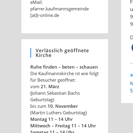
F
eMail:
u
pfarrer.kaufmannsgemeinde
[at]t-online.de
9
9
D
Verlässlich geöffnete
Kirche
Ruhe finden – beten – schauen
Die Kaufmannskirche ist wie folgt
W
für Besucher geöffnet:
A
N
a
vom
21. März
S
(Johann Sebastian Bachs
Geburtstag)
bis zum
10. November
(Martin Luthers Geburtstag)
Montag 11 – 14 Uhr
Mittwoch – Freitag 11 – 14 Uhr
Samstag 11 – 14 Uhr