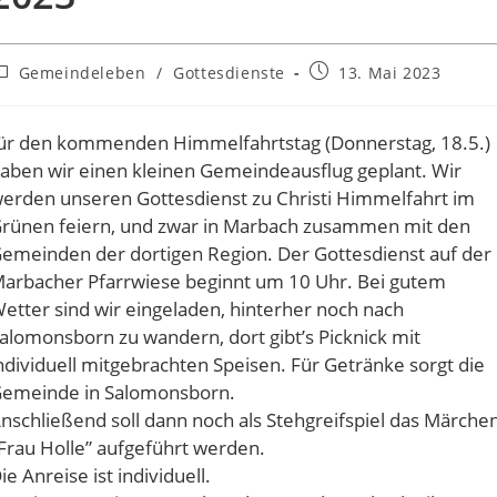
eitrags-
Beitrag
Gemeindeleben
/
Gottesdienste
13. Mai 2023
ategorie:
veröffentlicht:
ür den kommenden Himmelfahrtstag (Donnerstag, 18.5.)
aben wir einen kleinen Gemeindeausflug geplant. Wir
erden unseren Gottesdienst zu Christi Himmelfahrt im
rünen feiern, und zwar in Marbach zusammen mit den
emeinden der dortigen Region. Der Gottesdienst auf der
arbacher Pfarrwiese beginnt um 10 Uhr. Bei gutem
etter sind wir eingeladen, hinterher noch nach
alomonsborn zu wandern, dort gibt’s Picknick mit
ndividuell mitgebrachten Speisen. Für Getränke sorgt die
emeinde in Salomonsborn.
nschließend soll dann noch als Stehgreifspiel das Märche
Frau Holle” aufgeführt werden.
ie Anreise ist individuell.